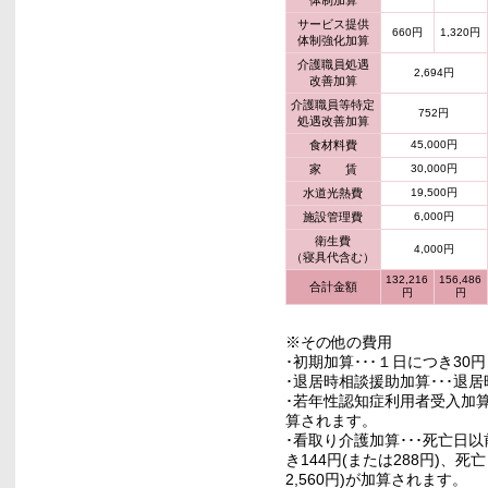
体制加算
サービス提供
660円
1,320円
体制強化加算
介護職員処遇
2,694円
改善加算
介護職員等特定
752円
処遇改善加算
食材料費
45,000円
家 賃
30,000円
水道光熱費
19,500円
施設管理費
6,000円
衛生費
4,000円
（寝具代含む）
132,216
156,486
合計金額
円
円
※その他の費用
･初期加算･･･１日につき30
･退居時相談援助加算･･･退居
･若年性認知症利用者受入加算･
算されます。
･看取り介護加算･･･死亡日以
き144円(または288円)、死亡
2,560円)が加算されます。