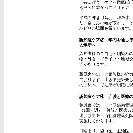
「共に行う」ケアを徹底(自
き甲斐に繋がっております
平成21年より毎月、積み木
た。楽しみの幅が広がり、
ハビリの場面を得ています
認知症ケア③ 年間を通し
る場所へ
入居者様のご自宅・馴染み
物・外食・ドライブ・地域
等があります。
薫風舎では、ご家族様の協
ております。生き甲斐や楽
の回想へまで効果が明確に
認知症ケア④ 介護と医療
薫風舎では、ミツワ薬局管
（1回／週）・往診と医療カ
週、協力医・当社管理薬剤師
実施しております。
日頃より、協力医・主治医