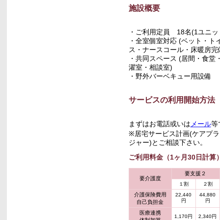
施設概要
・ご利用定員 18名(1ユニット
・全室個室対応 (ベット・ト
ス・ナースコール・床暖房完
・共同スペース (居間・食堂
濯室・相談室)
・野外バーベキュー用設備
サービスの利用開始方法
まずはお電話或いは
メール
等
※居宅サービス計画(ケアプ
ジャー)とご相談下さい。
ご利用料金（1ヶ月30日計算
要支援２
要介護度
１割
２割
介護保険費用
22,440
44,880
円
円
自己負担金
医療連携
1,170円
2,340円