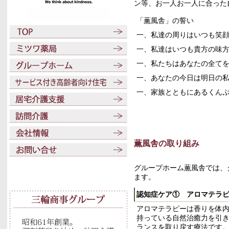
ン等、お一人お一人に合った
「薫風舎」の誓い
一、私達の周りはいつも
笑
一、私達はいつも貴方の
味
一、私たちはあなたの
全て
一、あなたの今日は
明日
の
一、家族とともにある
くん
薫風舎の取り組み
グループホーム薫風舎では、
ます。
認知症ケア① アロマテラ
アロマテラピーは香りを体
持っている自然治癒力を引
ランスを取り戻す療法です