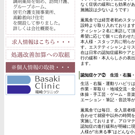
なく症状の緩和にも効果が
施施設は少ないようです）
薫風舎では経営者初めスタ
設時より取り入れておりま
ティシャン２名に来訪して
希望に応じて個々に合わせ
本人様・スタッフ共に明ら
す。エステティシャンより
在は日常の認知症緩和ケア
行の緩和・本人らしさの表
ます。
認知症ケア② 生活・右脳
生活・右脳・運動リハビリ
作業・草取り・地域交流・
体操・手工芸・ゲーム・音
エーション・筆記・音読等
薫風舎では毎日、全入居者
合わせて就寝中以外の時間
実施しております。アロマ
認知症の進行緩和が明確に
人様が“出来る事”はどんな